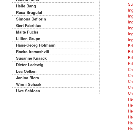
Su
Helle Bang
In
Rosa Brugulat
In
Simona Deflorin
In
Gert Fabritius
In
Malte Fuchs
In
Lillien Grupe
In
Hans-Georg Hofmann
Ed
Rocko Iremashvili
Ed
Ed
Susanne Knaack
Ed
Dieter Ladewig
Chr
Lea Oetken
Chr
Janina Riera
Chr
Winni Schaak
Chr
Uwe Schloen
Chr
He
He
He
He
He
He