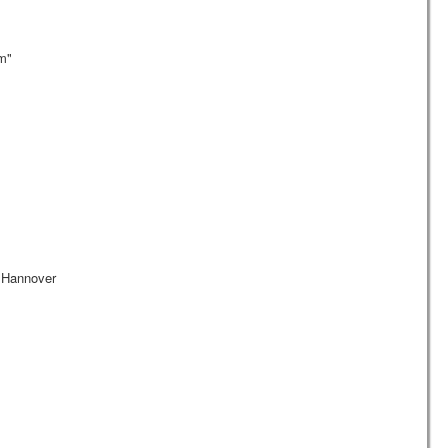
m"
e Hannover