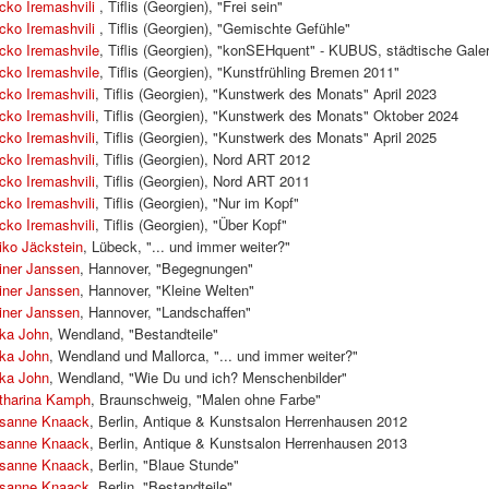
cko Iremashvili
, Tiflis (Georgien), "Frei sein"
cko Iremashvili
, Tiflis (Georgien), "Gemischte Gefühle"
cko Iremashvile
, Tiflis (Georgien), "konSEHquent" - KUBUS, städtische Gale
cko Iremashvile
, Tiflis (Georgien), "Kunstfrühling Bremen 2011"
cko Iremashvili
, Tiflis (Georgien), "Kunstwerk des Monats" April 2023
cko Iremashvili
, Tiflis (Georgien), "Kunstwerk des Monats" Oktober 2024
cko Iremashvili
, Tiflis (Georgien), "Kunstwerk des Monats" April 2025
cko Iremashvili
, Tiflis (Georgien), Nord ART 2012
cko Iremashvili
, Tiflis (Georgien), Nord ART 2011
cko Iremashvili
, Tiflis (Georgien), "Nur im Kopf"
cko Iremashvili
, Tiflis (Georgien), "Über Kopf"
iko Jäckstein
, Lübeck, "... und immer weiter?"
iner Janssen
, Hannover, "Begegnungen"
iner Janssen
, Hannover, "Kleine Welten"
iner Janssen
, Hannover, "Landschaffen"
ika John
, Wendland, "Bestandteile"
ika John
, Wendland und Mallorca, "... und immer weiter?"
ika John
, Wendland, "Wie Du und ich? Menschenbilder"
tharina Kamph
, Braunschweig, "Malen ohne Farbe"
sanne Knaack
, Berlin, Antique & Kunstsalon Herrenhausen 2012
sanne Knaack
, Berlin, Antique & Kunstsalon Herrenhausen 2013
sanne Knaack
, Berlin, "Blaue Stunde"
sanne Knaack
, Berlin, "Bestandteile"