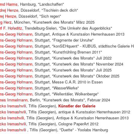
rnd Harms
, Hamburg, "Landschaffen"
drej Henze
, Düsseldorf, "Tischlein deck dich"
rej Henze
, Düsseldorf, "Sich regen"
rg Herz
, München, "Kunstwerk des Monats" März 2025
rf F. Hofeditz
, Trendelburg-Sielen, "Die Umkehr des Augenblicks"
ns-Georg Hofmann
, Stuttgart, Antique & Kunstsalon Herrenhausen 2013
ns-Georg Hofmann
, Stuttgart, "Fragmente der Unruhe"
ns-Georg Hofmann
, Stuttgart, "konSEHquent" - KUBUS, städtische Galerie 
ns-Georg Hofmann
, Stuttgart, "Kunstfrühling Bremen 2011"
ns-Georg Hofmann
, Stuttgart, "Kunstwerk des Monats" Juli 2022
ns-Georg Hofmann
, Stuttgart, "Kunstwerk des Monats" November 2024
ns-Georg Hofmann
, Stuttgart, "Kunstwerk des Monats" Juli 2025
ns-Georg Hofmann
, Stuttgart, "Kunstwerk des Monats" Oktober 2025
ns-Georg Hofmann
, Stuttgart, Messe C.A.R. 2010 in Essen
ns-Georg Hofmann
, Stuttgart, "WasserWerke"
ns-Georg Hofmann
, Stuttgart, "Wellentäler, Wolkenberge"
nes Immelmann
, Berlin, "Kunstwerk des Monats", Februar 2024
cko Iremashvili
, Tiflis (Georgien),
Künstler der Galerie
cko Iremashvili
, Tiflis (Georgien), antique & Kunstsalon Herrenhausen 2012
cko Iremshvili
, Tiflis (Georgien), Antique & Kunstsalon Herrenhausen 2013
cko Iremashvili
, Tiflis (Georgien), Cologne PaperArt 2012
cko Iremashvili
, Tiflis (Georgien), "Duette" - Yoolabs Hamburg