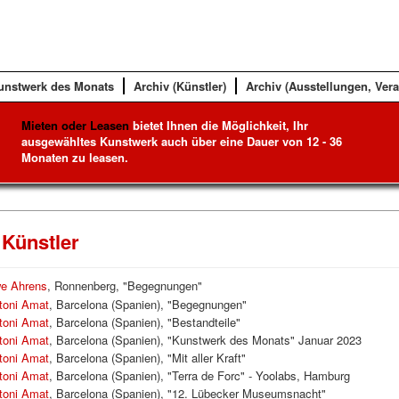
unstwerk des Monats
Archiv (Künstler)
Archiv (Ausstellungen, Ver
Mieten oder Leasen
bietet Ihnen die Möglichkeit, Ihr
ausgewähltes Kunstwerk auch über eine Dauer von 12 - 36
Monaten zu leasen.
 Künstler
e Ahrens
, Ronnenberg, "Begegnungen"
toni Amat
, Barcelona (Spanien), "Begegnungen"
toni Amat
, Barcelona (Spanien), "Bestandteile"
toni Amat
, Barcelona (Spanien), "Kunstwerk des Monats" Januar 2023
toni Amat
, Barcelona (Spanien), "Mit aller Kraft"
toni Amat
, Barcelona (Spanien), "Terra de Forc" - Yoolabs, Hamburg
toni Amat
, Barcelona (Spanien), "12. Lübecker Museumsnacht"