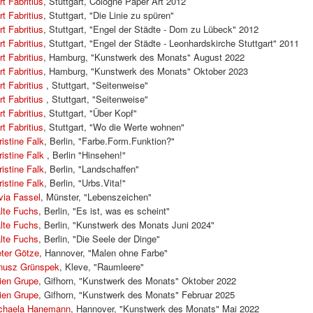
rt Fabritius
, Stuttgart, Cologne Paper Art 2012
rt Fabritius
, Stuttgart, "Die Linie zu spüren"
rt Fabritius
, Stuttgart, "Engel der Städte - Dom zu Lübeck" 2012
rt Fabritius
, Stuttgart, "Engel der Städte - Leonhardskirche Stuttgart" 2011
rt Fabritius
, Hamburg, "Kunstwerk des Monats" August 2022
rt Fabritius
, Hamburg, "Kunstwerk des Monats" Oktober 2023
rt Fabritius
, Stuttgart, "Seitenweise"
rt Fabritius
, Stuttgart, "Seitenweise"
rt Fabritius
, Stuttgart, "Über Kopf"
rt Fabritius
, Stuttgart, "Wo die Werte wohnen"
ristine Falk
, Berlin, "Farbe.Form.Funktion?"
ristine Falk
, Berlin "Hinsehen!"
ristine Falk
, Berlin, "Landschaffen"
ristine Falk
, Berlin, "Urbs.Vita!"
lvia Fassel
, Münster, "Lebenszeichen"
lte Fuchs
, Berlin, "Es ist, was es scheint"
lte Fuchs
, Berlin, "Kunstwerk des Monats Juni 2024"
lte Fuchs
, Berlin, "Die Seele der Dinge"
eter Götze
, Hannover, "Malen ohne Farbe"
nusz Grünspek
, Kleve, "Raumleere"
lien Grupe
, Gifhorn, "Kunstwerk des Monats" Oktober 2022
lien Grupe
, Gifhorn, "Kunstwerk des Monats" Februar 2025
chaela Hanemann
, Hannover, "Kunstwerk des Monats" Mai 2022