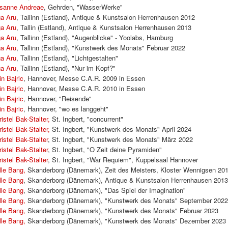
sanne Andreae
, Gehrden, "WasserWerke"
ga Aru
, Tallinn (Estland), Antique & Kunstsalon Herrenhausen 2012
ga Aru
, Tallin (Estland), Antique & Kunstsalon Herrenhausen 2013
ga Aru
, Tallinn (Estland), "Augenblicke" - Yoolabs, Hamburg
ga Aru
, Tallinn (Estland), "Kunstwerk des Monats" Februar 2022
ga Aru
, Tallinn (Estland), "Lichtgestalten"
ga Aru
, Tallinn (Estland), "Nur im Kopf?"
in Bajric
, Hannover, Messe C.A.R. 2009 in Essen
in Bajric
, Hannover, Messe C.A.R. 2010 in Essen
in Bajric
, Hannover, "Reisende"
in Bajric
, Hannover, "wo es langgeht"
istel Bak-Stalter,
St. Ingbert, "concurrent"
istel Bak-Stalter,
St. Ingbert, "Kunstwerk des Monats" April 2024
istel Bak-Stalter
, St. Ingbert, "Kunstwerk des Monats" März 2022
istel Bak-Stalter
, St. Ingbert, "O Zeit deine Pyramiden"
istel Bak-Stalter
, St. Ingbert, "War Requiem", Kuppelsaal Hannover
lle Bang,
Skanderborg (Dänemark), Zeit des Meisters, Kloster Wennigsen 20
lle Bang
, Skanderborg (Dänemark), Antique & Kunstsalon Herrenhausen 201
lle Bang
, Skanderborg (Dänemark), "Das Spiel der Imagination"
lle Bang,
Skanderborg (Dänemark), "Kunstwerk des Monats" September 202
lle Bang,
Skanderborg (Dänemark), "Kunstwerk des Monats" Februar 2023
lle Bang,
Skanderborg (Dänemark), "Kunstwerk des Monats" Dezember 2023