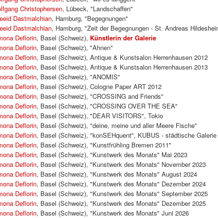
lfgang Christophersen
, Lübeck, "Landschaffen"
eeid Dastmalchian
, Hamburg, "Begegnungen"
eeid Dastmalchian
, Hamburg, "Zeit der Begegnungen - St. Andreas Hildeshei
mona Deflorin
, Basel (Schweiz),
Künstlerin der Galerie
mona Deflorin
, Basel (Schweiz), "Ahnen"
mona Deflorin
, Basel (Schweiz), Antique & Kunstsalon Herrenhausen 2012
mona Deflorin
, Basel (Schweiz), Antique & Kunstsalon Herrenhausen 2013
mona Deflorin
, Basel (Schweiz), "ANOMIS"
mona Deflorin
, Basel (Schweiz), Cologne Paper ART 2012
mona Deflorin,
Basel (Schweiz), "CROSSING and Friends"
mona Deflorin
, Basel (Schweiz), "CROSSING OVER THE SEA"
mona Deflorin
, Basel (Schweiz), "DEAR VISITORS", Tokio
mona Deflorin
, Basel (Schweiz), "deine, meine und aller Meere Fische"
mona Deflorin
, Basel (Schweiz), "konSEHquent", KUBUS - städtische Galeri
mona Deflorin
, Basel (Schweiz), "Kunstfrühling Bremen 2011"
mona Deflorin
, Basel (Schweiz), "Kunstwerk des Monats" Mai 2023
mona Deflorin
, Basel (Schweiz), "Kunstwerk des Monats" November 2023
mona Deflorin
, Basel (Schweiz), "Kunstwerk des Monats" August 2024
mona Deflorin
, Basel (Schweiz), "Kunstwerk des Monats" Dezember 2024
mona Deflorin
, Basel (Schweiz), "Kunstwerk des Monats" September 2025
mona Deflorin
, Basel (Schweiz), "Kunstwerk des Monats" Dezember 2025
mona Deflorin
, Basel (Schweiz), "Kunstwerk des Monats" Juni 2026