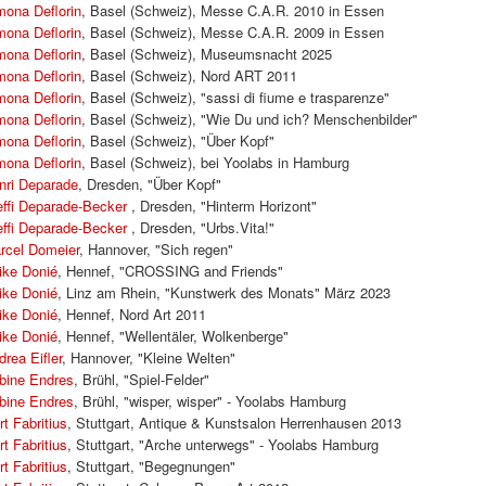
mona Deflorin
, Basel (Schweiz), Messe C.A.R. 2010 in Essen
mona Deflorin
, Basel (Schweiz), Messe C.A.R. 2009 in Essen
mona Deflorin
, Basel (Schweiz), Museumsnacht 2025
mona Deflorin
, Basel (Schweiz), Nord ART 2011
mona Deflorin
, Basel (Schweiz), "sassi di fiume e trasparenze"
mona Deflorin
, Basel (Schweiz), "Wie Du und ich? Menschenbilder"
mona Deflorin
, Basel (Schweiz), "Über Kopf"
mona Deflorin
, Basel (Schweiz), bei Yoolabs in Hamburg
nri Deparade
, Dresden, "Über Kopf"
effi Deparade-Becker
, Dresden, "Hinterm Horizont"
effi Deparade-Becker
, Dresden, "Urbs.Vita!"
rcel Domeier
, Hannover, "Sich regen"
rike Donié
, Hennef, "CROSSING and Friends"
rike Donié
, Linz am Rhein, "Kunstwerk des Monats" März 2023
rike Donié
, Hennef, Nord Art 2011
rike Donié
, Hennef, "Wellentäler, Wolkenberge"
drea Eifler
, Hannover, "Kleine Welten"
bine Endres
, Brühl, "Spiel-Felder"
bine Endres
, Brühl, "wisper, wisper" - Yoolabs Hamburg
rt Fabritius
, Stuttgart, Antique & Kunstsalon Herrenhausen 2013
rt Fabritius
, Stuttgart, "Arche unterwegs" - Yoolabs Hamburg
rt Fabritius
, Stuttgart, "Begegnungen"