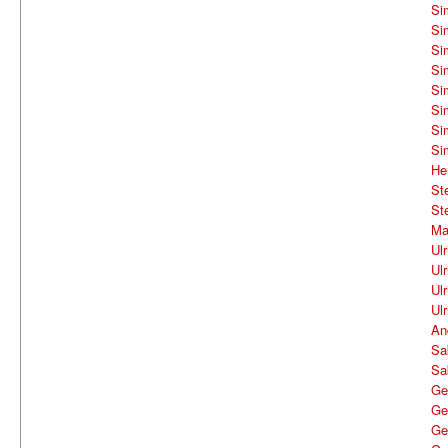
Si
Si
Si
Si
Si
Si
Si
Si
He
St
St
Ma
Ul
Ul
Ul
Ul
An
Sa
Sa
Ge
Ge
Ge