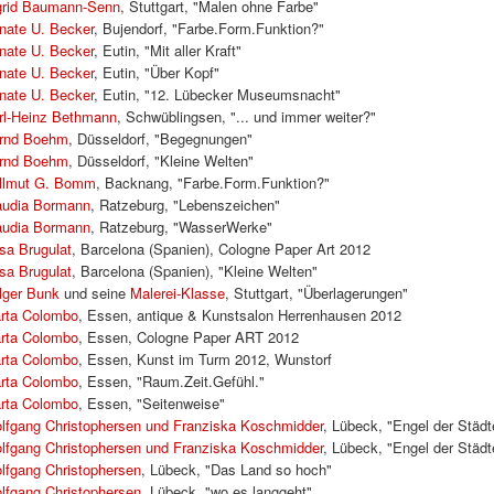
grid Baumann-Senn
, Stuttgart, "Malen ohne Farbe"
nate U. Becker
, Bujendorf, "Farbe.Form.Funktion?"
nate U. Becker
, Eutin, "Mit aller Kraft"
nate U. Becker
, Eutin, "Über Kopf"
nate U. Becker
, Eutin, "12. Lübecker Museumsnacht"
rl-Heinz Bethmann
, Schwüblingsen, "... und immer weiter?"
rnd Boehm
, Düsseldorf, "Begegnungen"
rnd Boehm
, Düsseldorf, "Kleine Welten"
llmut G. Bomm
, Backnang, "Farbe.Form.Funktion?"
audia Bormann
, Ratzeburg, "Lebenszeichen"
audia Bormann
, Ratzeburg, "WasserWerke"
sa Brugulat
, Barcelona (Spanien), Cologne Paper Art 2012
sa Brugulat
, Barcelona (Spanien), "Kleine Welten"
lger Bunk
und seine
Malerei-Klasse
, Stuttgart, "Überlagerungen"
rta Colombo
, Essen, antique & Kunstsalon Herrenhausen 2012
rta Colombo
, Essen, Cologne Paper ART 2012
rta Colombo
, Essen, Kunst im Turm 2012, Wunstorf
rta Colombo
, Essen, "Raum.Zeit.Gefühl."
rta Colombo
, Essen, "Seitenweise"
lfgang Christophersen und Franziska Koschmidder
, Lübeck, "Engel der Städ
lfgang Christophersen und Franziska Koschmidder
, Lübeck, "Engel der Städt
lfgang Christophersen
, Lübeck, "Das Land so hoch"
lfgang Christophersen
, Lübeck, "wo es langgeht"