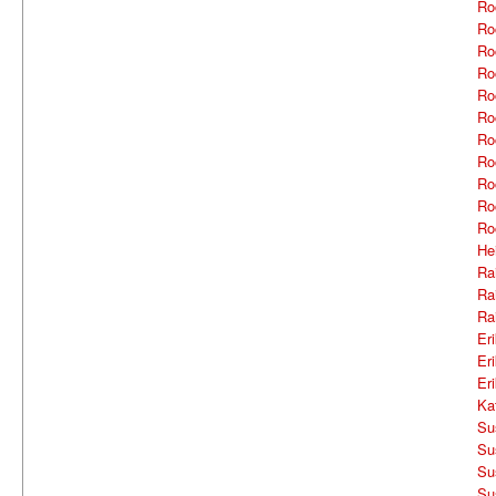
Ro
Ro
Ro
Ro
Ro
Ro
Ro
Ro
Ro
Ro
Ro
He
Ra
Ra
Ra
Er
Er
Er
Ka
Su
Su
Su
Su