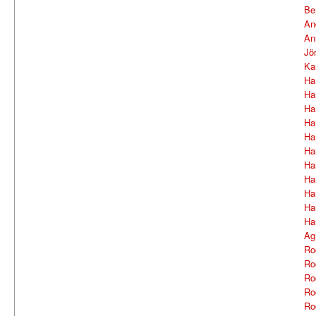
Be
An
An
Jö
Ka
Ha
Ha
Ha
Ha
Ha
Ha
Ha
Ha
Ha
Ha
Ha
Ag
Ro
Ro
Ro
Ro
Ro