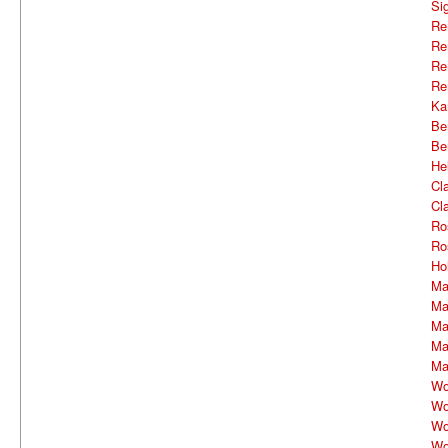
Si
Re
Re
Re
Re
Ka
Be
Be
He
Cl
Cl
Ro
Ro
Ho
Ma
Ma
Ma
Ma
Ma
Wo
Wo
Wo
Wo