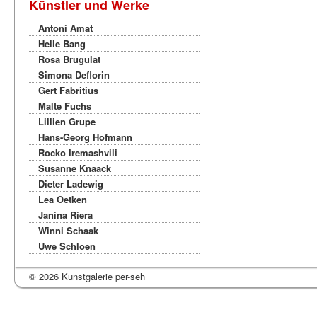
Künstler und Werke
Antoni Amat
Helle Bang
Rosa Brugulat
Simona Deflorin
Gert Fabritius
Malte Fuchs
Lillien Grupe
Hans-Georg Hofmann
Rocko Iremashvili
Susanne Knaack
Dieter Ladewig
Lea Oetken
Janina Riera
Winni Schaak
Uwe Schloen
© 2026 Kunstgalerie per-seh