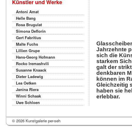
Künstler und Werke
Antoni Amat
Helle Bang
Rosa Brugulat
Simona Deflorin
Gert Fabritius
Glasscheiben
Malte Fuchs
Jahrzehnte p
Lillien Grupe
sich die Kün
Hans-Georg Hofmann
starkem Sich
Rocko Iremashvili
galt der str
Susanne Knaack
denkbaren Mi
Dieter Ladewig
können im Ra
Lea Oetken
Gleichzeitig
Janina Riera
haben sie he
Winni Schaak
erlebbar.
Uwe Schloen
© 2026 Kunstgalerie per-seh