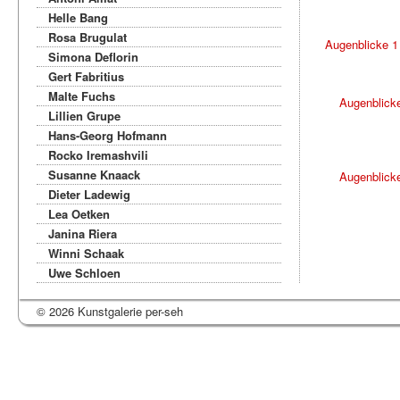
Helle Bang
Rosa Brugulat
Augenblicke 1
Simona Deflorin
Gert Fabritius
Malte Fuchs
Augenblick
Lillien Grupe
Hans-Georg Hofmann
Rocko Iremashvili
Susanne Knaack
Augenblick
Dieter Ladewig
Lea Oetken
Janina Riera
Winni Schaak
Uwe Schloen
© 2026 Kunstgalerie per-seh