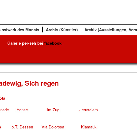
unstwerk des Monats
Archiv (Künstler)
Archiv (Ausstellungen, Ver
Galerie per-seh bei
facebook
Ladewig, Sich regen
ota
enade
Hanse
Im Zug
Jerusalem
a
o.T. Dessen
Via Dolorosa
Klamauk