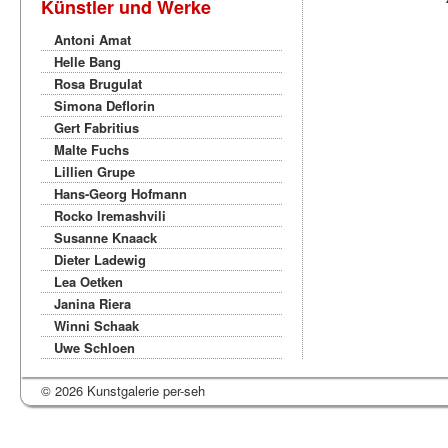
Künstler und Werke
Antoni Amat
Helle Bang
Rosa Brugulat
Simona Deflorin
Gert Fabritius
Malte Fuchs
Lillien Grupe
Hans-Georg Hofmann
Rocko Iremashvili
Susanne Knaack
Dieter Ladewig
Lea Oetken
Janina Riera
Winni Schaak
Uwe Schloen
© 2026 Kunstgalerie per-seh