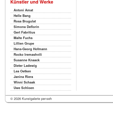
Künstler und Werke
Antoni Amat
Helle Bang
Rosa Brugulat
Simona Deflorin
Gert Fabritius
Malte Fuchs
Lillien Grupe
Hans-Georg Hofmann
Rocko Iremashvili
Susanne Knaack
Dieter Ladewig
Lea Oetken
Janina Riera
Winni Schaak
Uwe Schloen
© 2026 Kunstgalerie per-seh