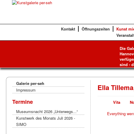
Kontakt
Öffnungszeiten
Kunst mi
Veranstal
Die Gal
Hannove
verfüge
sind - d
Galerie per-seh
Ella Tillem
Impressum
Termine
Vita
No
Museumsnacht 2026 „Unterwegs...“
Everything wen
Kunstwerk des Monats Juli 2026 -
SIMO