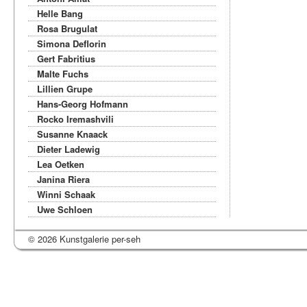
Helle Bang
Rosa Brugulat
Simona Deflorin
Gert Fabritius
Malte Fuchs
Lillien Grupe
Hans-Georg Hofmann
Rocko Iremashvili
Susanne Knaack
Dieter Ladewig
Lea Oetken
Janina Riera
Winni Schaak
Uwe Schloen
© 2026 Kunstgalerie per-seh