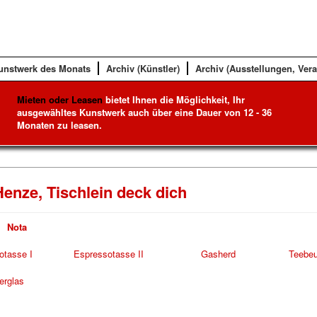
unstwerk des Monats
Archiv (Künstler)
Archiv (Ausstellungen, Ver
Mieten oder Leasen
bietet Ihnen die Möglichkeit, Ihr
ausgewähltes Kunstwerk auch über eine Dauer von 12 - 36
Monaten zu leasen.
enze, Tischlein deck dich
Nota
tasse I
Espressotasse II
Gasherd
Teebeu
rglas