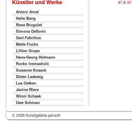
Künstler und Werke
47 A 3
Antoni Amat
Helle Bang
Rosa Brugulat
Simona Deflorin
Gert Fabritius
Malte Fuchs
Lillien Grupe
Hans-Georg Hofmann
Rocko Iremashvili
Susanne Knaack
Dieter Ladewig
Lea Oetken
Janina Riera
Winni Schaak
Uwe Schloen
© 2026 Kunstgalerie per-seh