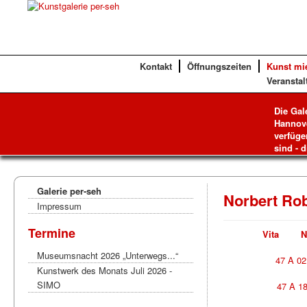
Kontakt
Öffnungszeiten
Kunst mi
Veranstal
Die Gal
Hannove
verfüge
sind - d
Galerie per-seh
Norbert Rob
Impressum
Termine
Vita
N
Museumsnacht 2026 „Unterwegs...“
47 A 02
Kunstwerk des Monats Juli 2026 -
SIMO
47 A 1