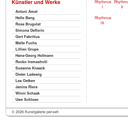
Künstler und Werke
Rhythmus
Rhythm
I
II
Antoni Amat
Helle Bang
Rhythmus
IX
Rosa Brugulat
Simona Deflorin
Gert Fabritius
Malte Fuchs
Lillien Grupe
Hans-Georg Hofmann
Rocko Iremashvili
Susanne Knaack
Dieter Ladewig
Lea Oetken
Janina Riera
Winni Schaak
Uwe Schloen
© 2026 Kunstgalerie per-seh