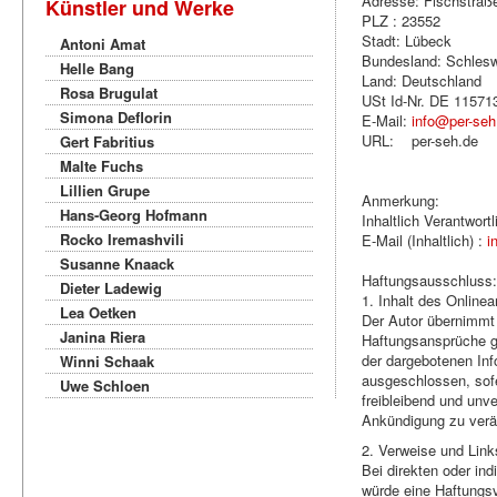
Adresse: Fischstraß
Künstler und Werke
PLZ : 23552
Stadt: Lübeck
Antoni Amat
Bundesland: Schlesw
Helle Bang
Land: Deutschland
Rosa Brugulat
USt Id-Nr. DE 11571
Simona Deflorin
E-Mail:
info@per-seh
URL: per-seh.de
Gert Fabritius
Malte Fuchs
Lillien Grupe
Anmerkung:
Hans-Georg Hofmann
Inhaltlich Verantwort
Rocko Iremashvili
E-Mail (Inhaltlich) :
i
Susanne Knaack
Haftungsausschluss
Dieter Ladewig
1. Inhalt des Online
Lea Oetken
Der Autor übernimmt k
Janina Riera
Haftungsansprüche ge
der dargebotenen Inf
Winni Schaak
ausgeschlossen, sofe
Uwe Schloen
freibleibend und unv
Ankündigung zu verän
2. Verweise und Link
Bei direkten oder in
würde eine Haftungsv