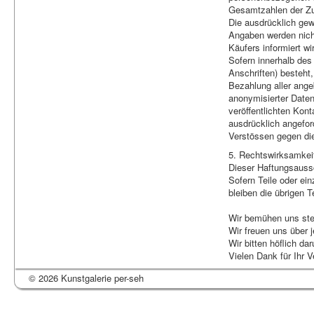
Gesamtzahlen der Zug
Die ausdrücklich gew
Angaben werden nich
Käufers informiert wi
Sofern innerhalb des
Anschriften) besteht
Bezahlung aller ange
anonymisierter Date
veröffentlichten Kon
ausdrücklich angefor
Verstössen gegen die
5. Rechtswirksamkei
Dieser Haftungsaussc
Sofern Teile oder ei
bleiben die übrigen T
Wir bemühen uns ste
Wir freuen uns über 
Wir bitten höflich 
Vielen Dank für Ihr V
© 2026 Kunstgalerie per-seh