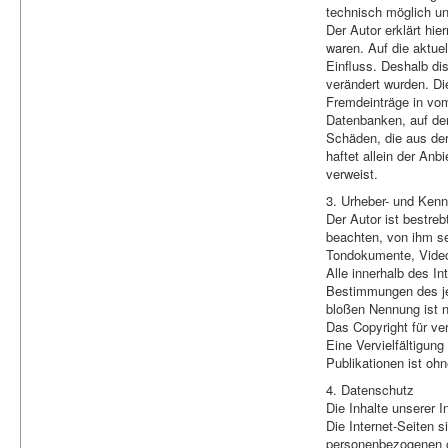
technisch möglich un
Der Autor erklärt hi
waren. Auf die aktuel
Einfluss. Deshalb dis
verändert wurden. Di
Fremdeinträge in vom
Datenbanken, auf dere
Schäden, die aus der
haftet allein der Anb
verweist.
3. Urheber- und Ken
Der Autor ist bestre
beachten, von ihm se
Tondokumente, Video
Alle innerhalb des I
Bestimmungen des jew
bloßen Nennung ist n
Das Copyright für ver
Eine Vervielfältigu
Publikationen ist oh
4. Datenschutz
Die Inhalte unserer
Die Internet-Seiten 
personenbezogenen o