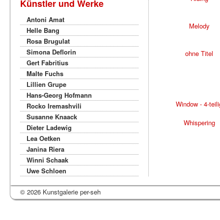
Künstler und Werke
Antoni Amat
Melody
Helle Bang
Rosa Brugulat
Simona Deflorin
ohne Titel
Gert Fabritius
Malte Fuchs
Lillien Grupe
Hans-Georg Hofmann
Window - 4-teili
Rocko Iremashvili
Susanne Knaack
Whispering
Dieter Ladewig
Lea Oetken
Janina Riera
Winni Schaak
Uwe Schloen
© 2026 Kunstgalerie per-seh