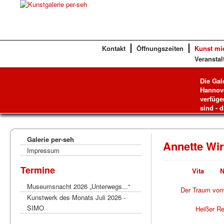
Kontakt
Öffnungszeiten
Kunst mi
Veranstal
Die Gal
Hannove
verfüge
sind - d
Galerie per-seh
Annette Wi
Impressum
Termine
Vita
N
Museumsnacht 2026 „Unterwegs...“
Der Traum vom
Kunstwerk des Monats Juli 2026 -
SIMO
Heißer Re