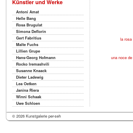
Künstler und Werke
Antoni Amat
Helle Bang
Rosa Brugulat
Simona Deflorin
Gert Fabritius
la rosa
Malte Fuchs
Lillien Grupe
Hans-Georg Hofmann
una noce de
Rocko Iremashvili
Susanne Knaack
Dieter Ladewig
Lea Oetken
Janina Riera
Winni Schaak
Uwe Schloen
© 2026 Kunstgalerie per-seh