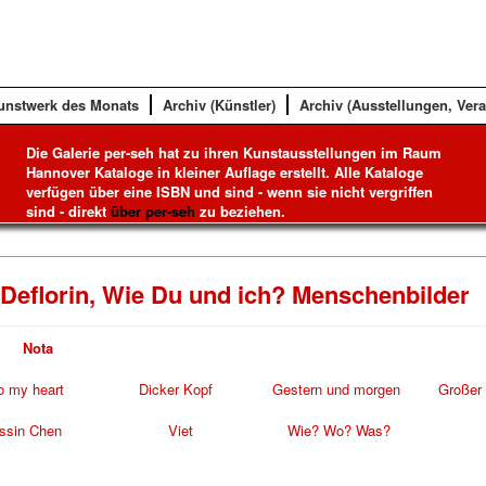
unstwerk des Monats
Archiv (Künstler)
Archiv (Ausstellungen, Ver
Die Galerie per-seh hat zu ihren Kunstausstellungen im Raum
Hannover Kataloge in kleiner Auflage erstellt. Alle Kataloge
verfügen über eine ISBN und sind - wenn sie nicht vergriffen
sind - direkt
über per-seh
zu beziehen.
Deflorin, Wie Du und ich? Menschenbilder
a
Nota
o my heart
Dicker Kopf
Gestern und morgen
Großer
ssin Chen
Viet
Wie? Wo? Was?