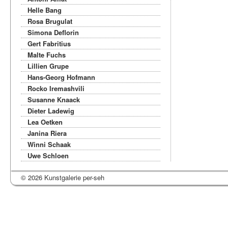
Helle Bang
Rosa Brugulat
Simona Deflorin
Gert Fabritius
Malte Fuchs
Lillien Grupe
Hans-Georg Hofmann
Rocko Iremashvili
Susanne Knaack
Dieter Ladewig
Lea Oetken
Janina Riera
Winni Schaak
Uwe Schloen
© 2026 Kunstgalerie per-seh