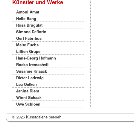
Künstler und Werke
Antoni Amat
Helle Bang
Rosa Brugulat
Simona Deflorin
Gert Fabritius
Malte Fuchs
Lillien Grupe
Hans-Georg Hofmann
Rocko Iremashvili
Susanne Knaack
Dieter Ladewig
Lea Oetken
Janina Riera
Winni Schaak
Uwe Schloen
© 2026 Kunstgalerie per-seh