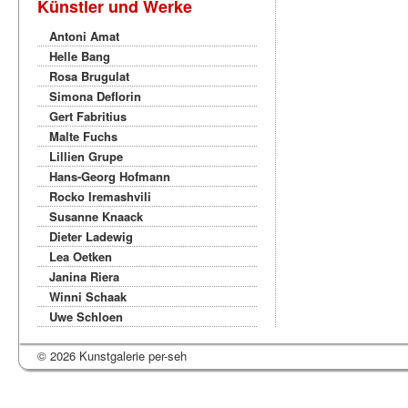
Künstler und Werke
Antoni Amat
Helle Bang
Rosa Brugulat
Simona Deflorin
Gert Fabritius
Malte Fuchs
Lillien Grupe
Hans-Georg Hofmann
Rocko Iremashvili
Susanne Knaack
Dieter Ladewig
Lea Oetken
Janina Riera
Winni Schaak
Uwe Schloen
© 2026 Kunstgalerie per-seh