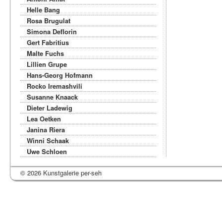
Helle Bang
Rosa Brugulat
Simona Deflorin
Gert Fabritius
Malte Fuchs
Lillien Grupe
Hans-Georg Hofmann
Rocko Iremashvili
Susanne Knaack
Dieter Ladewig
Lea Oetken
Janina Riera
Winni Schaak
Uwe Schloen
© 2026 Kunstgalerie per-seh