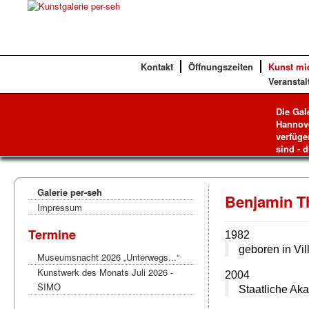
Kontakt
Öffnungszeiten
Kunst mi
Veranstal
Die Gal
Hannove
verfüge
sind - d
Galerie per-seh
Benjamin T
Impressum
Termine
1982
geboren in Vi
Museumsnacht 2026 „Unterwegs...“
Kunstwerk des Monats Juli 2026 -
2004
SIMO
Staatliche Ak