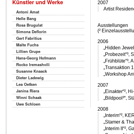
Künstler und Werke
2007
Artist Reside
Antoni Amat
Helle Bang
Rosa Brugulat
Ausstellungen
(² Einzelausstellu
Simona Deflorin
Gert Fabritius
2006
Malte Fuchs
„Hidden Jewel
Lillien Grupe
„Probezeit“³,
S
Hans-Georg Hofmann
„Frühblüte“³,
A
Rocko Iremashvili
„Transaktion 
Susanne Knaack
„Workshop Ant
Dieter Ladewig
Lea Oetken
2007
Janina Riera
„Einakter“², 
Winni Schaak
„Bildpool³“,
St
Uwe Schloen
2008
„Interim“², KE
„Stamer & Thal
„Interim II“²,
Ga