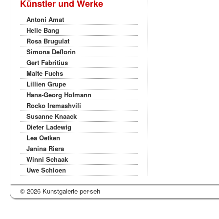
Künstler und Werke
Antoni Amat
Helle Bang
Rosa Brugulat
Simona Deflorin
Gert Fabritius
Malte Fuchs
Lillien Grupe
Hans-Georg Hofmann
Rocko Iremashvili
Susanne Knaack
Dieter Ladewig
Lea Oetken
Janina Riera
Winni Schaak
Uwe Schloen
© 2026 Kunstgalerie per-seh