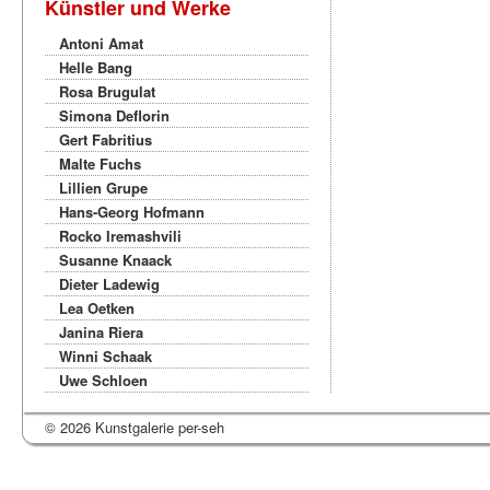
Künstler und Werke
Antoni Amat
Helle Bang
Rosa Brugulat
Simona Deflorin
Gert Fabritius
Malte Fuchs
Lillien Grupe
Hans-Georg Hofmann
Rocko Iremashvili
Susanne Knaack
Dieter Ladewig
Lea Oetken
Janina Riera
Winni Schaak
Uwe Schloen
© 2026 Kunstgalerie per-seh