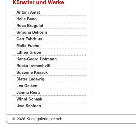
Künstler und Werke
Antoni Amat
Helle Bang
Rosa Brugulat
Simona Deflorin
Gert Fabritius
Malte Fuchs
Lillien Grupe
Hans-Georg Hofmann
Rocko Iremashvili
Susanne Knaack
Dieter Ladewig
Lea Oetken
Janina Riera
Winni Schaak
Uwe Schloen
© 2026 Kunstgalerie per-seh