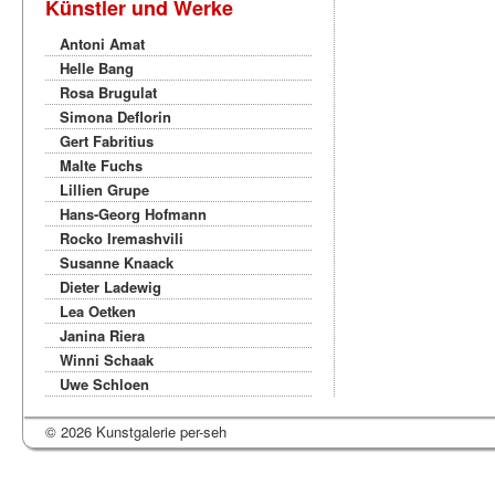
Künstler und Werke
Antoni Amat
Helle Bang
Rosa Brugulat
Simona Deflorin
Gert Fabritius
Malte Fuchs
Lillien Grupe
Hans-Georg Hofmann
Rocko Iremashvili
Susanne Knaack
Dieter Ladewig
Lea Oetken
Janina Riera
Winni Schaak
Uwe Schloen
© 2026 Kunstgalerie per-seh