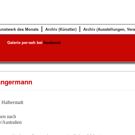
unstwerk des Monats
Archiv (Künstler)
Archiv (Ausstellungen, Ver
Galerie per-seh bei
facebook
angermann
 Halberstadt
isen nach
Aus­tra­lien