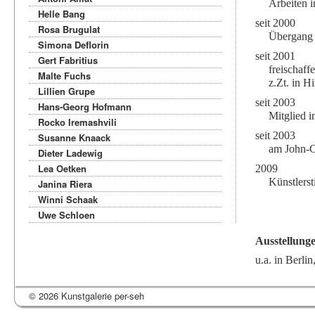
Arbeiten 
Helle Bang
seit 2000
Rosa Brugulat
Übergang z
Simona Deflorin
seit 2001
Gert Fabritius
freischaff
Malte Fuchs
z.Zt. in H
Lillien Grupe
seit 2003
Hans-Georg Hofmann
Mitglied i
Rocko Iremashvili
seit 2003
Susanne Knaack
am John-C
Dieter Ladewig
Lea Oetken
2009
Künstlers
Janina Riera
Winni Schaak
Uwe Schloen
Ausstellung
u.a. in Berl
© 2026 Kunstgalerie per-seh