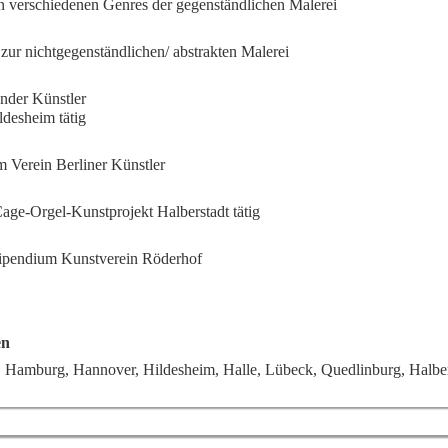
in verschiedenen Genres der gegenständlichen Malerei
ur nicht­gegen­ständ­li­chen/ ab­strakten Malerei
ender Künstler
ildesheim tätig
m Verein Berliner Künstler
age-Orgel-Kunstprojekt Halberstadt tätig
tipendium Kunstverein Röderhof
en
in, Hamburg, Hannover, Hildesheim, Halle, Lübeck, Quedlinburg, Halbe