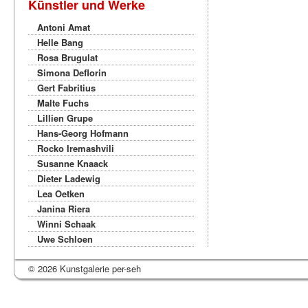
Künstler und Werke
Antoni Amat
Helle Bang
Rosa Brugulat
Simona Deflorin
Gert Fabritius
Malte Fuchs
Lillien Grupe
Hans-Georg Hofmann
Rocko Iremashvili
Susanne Knaack
Dieter Ladewig
Lea Oetken
Janina Riera
Winni Schaak
Uwe Schloen
© 2026 Kunstgalerie per-seh