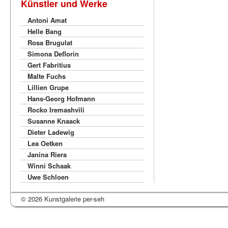
Künstler und Werke
Antoni Amat
Helle Bang
Rosa Brugulat
Simona Deflorin
Gert Fabritius
Malte Fuchs
Lillien Grupe
Hans-Georg Hofmann
Rocko Iremashvili
Susanne Knaack
Dieter Ladewig
Lea Oetken
Janina Riera
Winni Schaak
Uwe Schloen
© 2026 Kunstgalerie per-seh