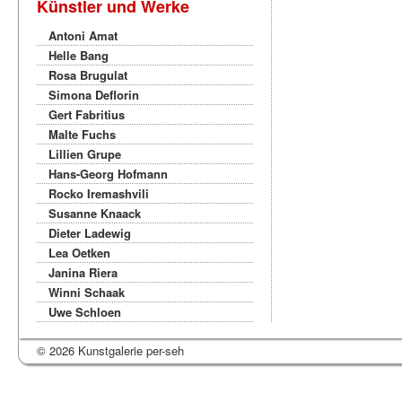
Künstler und Werke
Antoni Amat
Helle Bang
Rosa Brugulat
Simona Deflorin
Gert Fabritius
Malte Fuchs
Lillien Grupe
Hans-Georg Hofmann
Rocko Iremashvili
Susanne Knaack
Dieter Ladewig
Lea Oetken
Janina Riera
Winni Schaak
Uwe Schloen
© 2026 Kunstgalerie per-seh