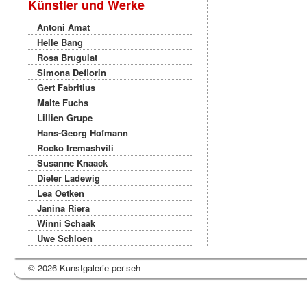
Künstler und Werke
Antoni Amat
Helle Bang
Rosa Brugulat
Simona Deflorin
Gert Fabritius
Malte Fuchs
Lillien Grupe
Hans-Georg Hofmann
Rocko Iremashvili
Susanne Knaack
Dieter Ladewig
Lea Oetken
Janina Riera
Winni Schaak
Uwe Schloen
© 2026 Kunstgalerie per-seh