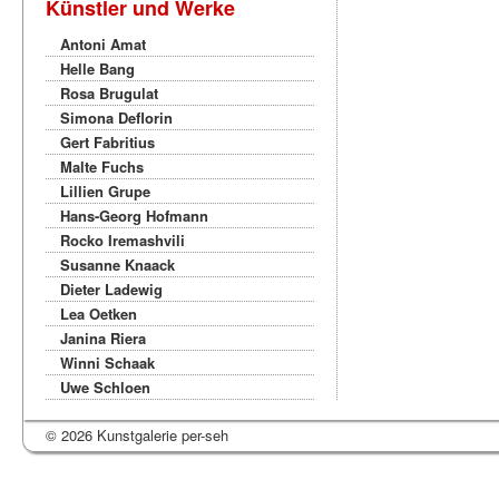
Künstler und Werke
Antoni Amat
Helle Bang
Rosa Brugulat
Simona Deflorin
Gert Fabritius
Malte Fuchs
Lillien Grupe
Hans-Georg Hofmann
Rocko Iremashvili
Susanne Knaack
Dieter Ladewig
Lea Oetken
Janina Riera
Winni Schaak
Uwe Schloen
© 2026 Kunstgalerie per-seh