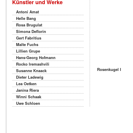
Künstler und Werke
Antoni Amat
Helle Bang
Rosa Brugulat
Simona Deflorin
Gert Fabritius
Malte Fuchs
Lillien Grupe
Hans-Georg Hofmann
Rocko Iremashvili
Rosenkugel I
Susanne Knaack
Dieter Ladewig
Lea Oetken
Janina Riera
Winni Schaak
Uwe Schloen