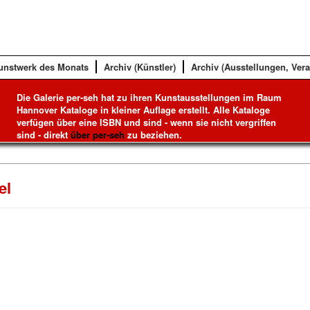
unstwerk des Monats
Archiv (Künstler)
Archiv (Ausstellungen, Ver
Die Galerie per-seh hat zu ihren Kunstausstellungen im Raum
Hannover Kataloge in kleiner Auflage erstellt. Alle Kataloge
verfügen über eine ISBN und sind - wenn sie nicht vergriffen
sind - direkt
über per-seh
zu beziehen.
el