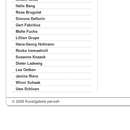
Helle Bang
Rosa Brugulat
Simona Deflorin
Gert Fabritius
Malte Fuchs
Lillien Grupe
Hans-Georg Hofmann
Rocko Iremashvili
Susanne Knaack
Dieter Ladewig
Lea Oetken
Janina Riera
Winni Schaak
Uwe Schloen
© 2026 Kunstgalerie per-seh