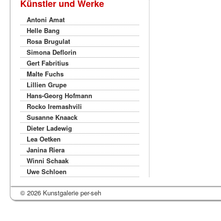
Künstler und Werke
Antoni Amat
Helle Bang
Rosa Brugulat
Simona Deflorin
Gert Fabritius
Malte Fuchs
Lillien Grupe
Hans-Georg Hofmann
Rocko Iremashvili
Susanne Knaack
Dieter Ladewig
Lea Oetken
Janina Riera
Winni Schaak
Uwe Schloen
© 2026 Kunstgalerie per-seh