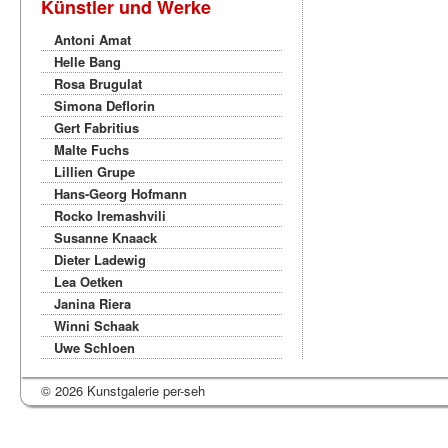
Künstler und Werke
Antoni Amat
Helle Bang
Rosa Brugulat
Simona Deflorin
Gert Fabritius
Malte Fuchs
Lillien Grupe
Hans-Georg Hofmann
Rocko Iremashvili
Susanne Knaack
Dieter Ladewig
Lea Oetken
Janina Riera
Winni Schaak
Uwe Schloen
© 2026 Kunstgalerie per-seh