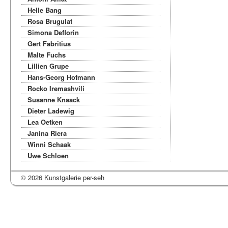
Helle Bang
Rosa Brugulat
Simona Deflorin
Gert Fabritius
Malte Fuchs
Lillien Grupe
Hans-Georg Hofmann
Rocko Iremashvili
Susanne Knaack
Dieter Ladewig
Lea Oetken
Janina Riera
Winni Schaak
Uwe Schloen
© 2026 Kunstgalerie per-seh