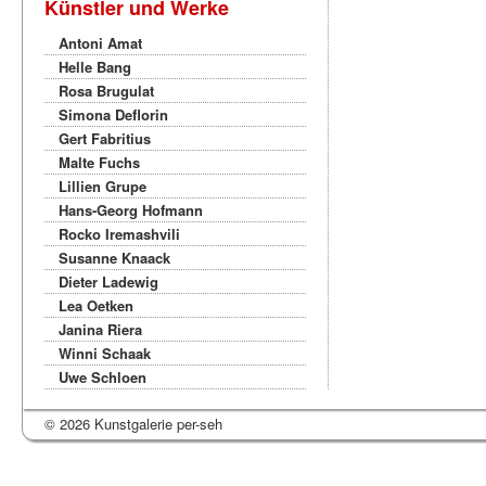
Künstler und Werke
Antoni Amat
Helle Bang
Rosa Brugulat
Simona Deflorin
Gert Fabritius
Malte Fuchs
Lillien Grupe
Hans-Georg Hofmann
Rocko Iremashvili
Susanne Knaack
Dieter Ladewig
Lea Oetken
Janina Riera
Winni Schaak
Uwe Schloen
© 2026 Kunstgalerie per-seh