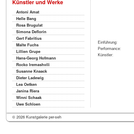
Künstler und Werke
Antoni Amat
Helle Bang
Rosa Brugulat
Simona Deflorin
Gert Fabritius
Einführung:
Malte Fuchs
Performance:
Lillien Grupe
Künstler:
Hans-Georg Hofmann
Rocko Iremashvili
Susanne Knaack
Dieter Ladewig
Lea Oetken
Janina Riera
Winni Schaak
Uwe Schloen
© 2026 Kunstgalerie per-seh