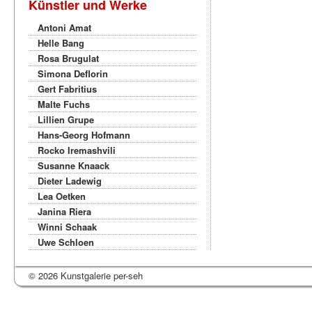
Künstler und Werke
Antoni Amat
Helle Bang
Rosa Brugulat
Simona Deflorin
Gert Fabritius
Malte Fuchs
Lillien Grupe
Hans-Georg Hofmann
Rocko Iremashvili
Susanne Knaack
Dieter Ladewig
Lea Oetken
Janina Riera
Winni Schaak
Uwe Schloen
© 2026 Kunstgalerie per-seh