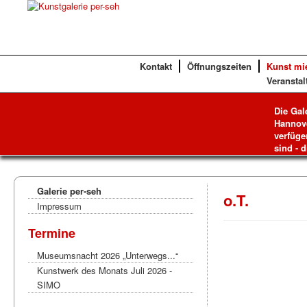
Kontakt
Öffnungszeiten
Kunst mi
Veranstal
Die Gal
Hannove
verfüge
sind - d
Galerie per-seh
o.T.
Impressum
Termine
Museumsnacht 2026 „Unterwegs...“
Kunstwerk des Monats Juli 2026 -
SIMO