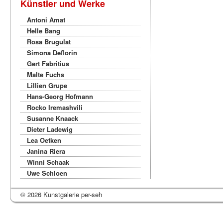
Künstler und Werke
Antoni Amat
Helle Bang
Rosa Brugulat
Simona Deflorin
Gert Fabritius
Malte Fuchs
Lillien Grupe
Hans-Georg Hofmann
Rocko Iremashvili
Susanne Knaack
Dieter Ladewig
Lea Oetken
Janina Riera
Winni Schaak
Uwe Schloen
© 2026 Kunstgalerie per-seh