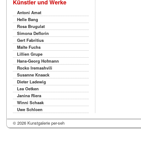
Künstler und Werke
Antoni Amat
Helle Bang
Rosa Brugulat
Simona Deflorin
Gert Fabritius
Malte Fuchs
Lillien Grupe
Hans-Georg Hofmann
Rocko Iremashvili
Susanne Knaack
Dieter Ladewig
Lea Oetken
Janina Riera
Winni Schaak
Uwe Schloen
© 2026 Kunstgalerie per-seh