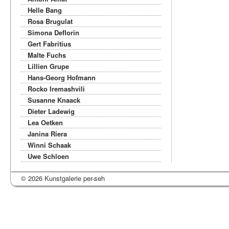
Helle Bang
Rosa Brugulat
Simona Deflorin
Gert Fabritius
Malte Fuchs
Lillien Grupe
Hans-Georg Hofmann
Rocko Iremashvili
Susanne Knaack
Dieter Ladewig
Lea Oetken
Janina Riera
Winni Schaak
Uwe Schloen
© 2026 Kunstgalerie per-seh