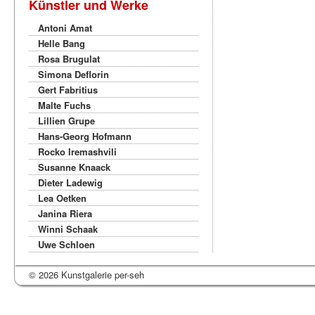
Künstler und Werke
Antoni Amat
Helle Bang
Rosa Brugulat
Simona Deflorin
Gert Fabritius
Malte Fuchs
Lillien Grupe
Hans-Georg Hofmann
Rocko Iremashvili
Susanne Knaack
Dieter Ladewig
Lea Oetken
Janina Riera
Winni Schaak
Uwe Schloen
© 2026 Kunstgalerie per-seh