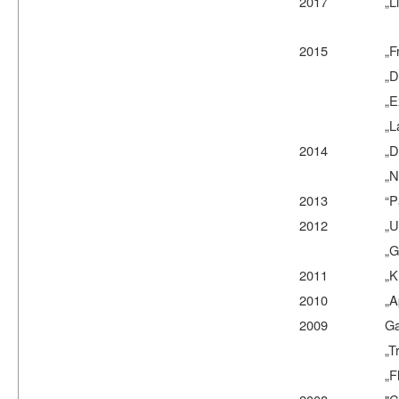
2017
„L
2015
„F
„D
„E
„L
2014 „Diffusio
„New Fo
2013 “Parallel
2012 „Upon the 
„G
2011 „Klaustrop
2010 „Apathie"
2009 Galerie „
„Traumlose F
„Flugphobie"