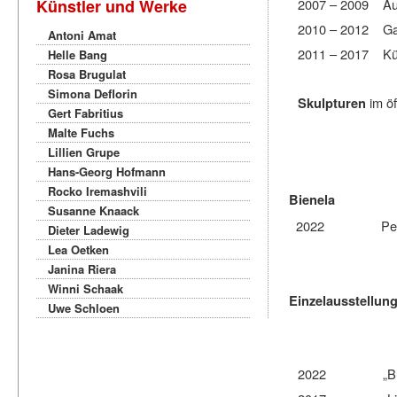
Künstler und Werke
2007 – 2009 Aufb
2010
–
2012 Gastp
Antoni Amat
2011
–
2017 Küns
Helle Bang
Rosa Brugulat
Simona Deflorin
im öf
Skulpturen
Gert Fabritius
Malte Fuchs
Lillien Grupe
Hans-Georg Hofmann
Rocko Iremashvili
Bienela
Susanne Knaack
2022
Pe
Dieter Ladewig
Lea Oetken
Janina Riera
Winni Schaak
Einzelausstellun
Uwe Schloen
2022
„B