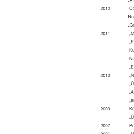
2012 Cologne P
NordArt, Kuns
„Georgien - 
2011 „Metaphys
„Eco Inspirat
Kunstfrühlin
NordArt, Kuns
„Exit" Georgi
2010 „Nur im 
„Über Kopf"
„Artisterium" 
„Illumination
2009 Künstler-
„Überlageru
2007 Präsentati
2006 „Hidden J