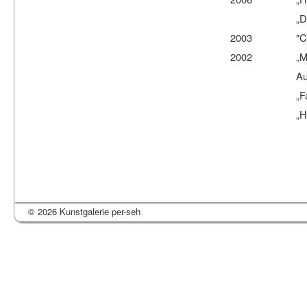
„Das Bild 200
2003 "CV" Gale
2002 „Modern Ar
Ausstellung d
„Fascons" Ga
„Handgemacht
© 2026 Kunstgalerie per-seh