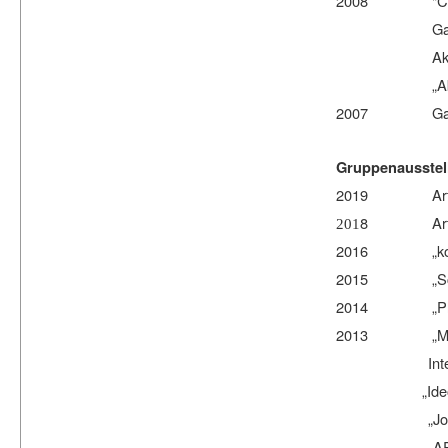
2008 "Children w
Ga
Akademie Konf
„Abtreibung" 
2007 Galerie „
Gruppenausstel
2019
Ar
8
Ar
201
2016 „kon
2015 „Schw
2014 „Plasti
2013 „Moon Mus
In
„
Ide
„
Jo
„
AR