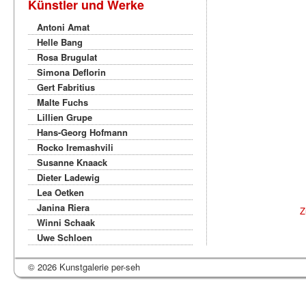
Künstler und Werke
Antoni Amat
Helle Bang
Rosa Brugulat
Simona Deflorin
Gert Fabritius
Malte Fuchs
Lillien Grupe
Hans-Georg Hofmann
Rocko Iremashvili
Susanne Knaack
Dieter Ladewig
Lea Oetken
Janina Riera
Z
Winni Schaak
Uwe Schloen
© 2026 Kunstgalerie per-seh