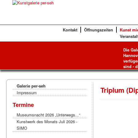
Kontakt
Öffnungszeiten
Kunst mi
Veranstal
Die Gal
Hannove
verfüge
sind - d
Galerie per-seh
Triplum (Di
Impressum
Termine
Museumsnacht 2026 „Unterwegs...“
Kunstwerk des Monats Juli 2026 -
SIMO